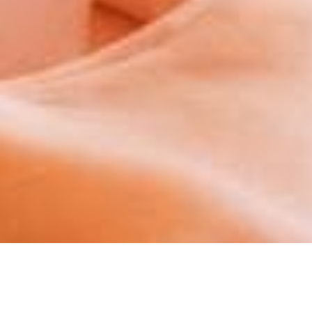
А
С
А
С